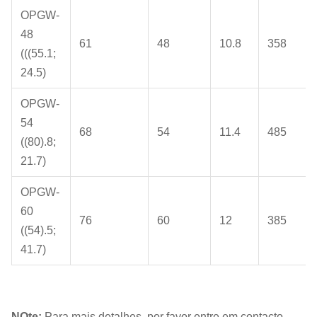
OPGW-
48
61
48
10.8
358
(((55.1;
24.5)
OPGW-
54
68
54
11.4
485
((80).8;
21.7)
OPGW-
60
76
60
12
385
((54).5;
41.7)
N
Ote:
Para mais detalhes, por favor entre em contacto