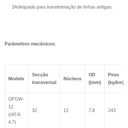
3Adequado para transformação de linhas antigas.
Parâmetros mecânicos:
Secção
OD
Peso
Modelo
Núcleos
transversal
((mm)
(kg/km)
OPGW-
12
32
12
7.8
243
((40.6;
4.7)