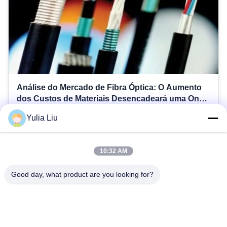
Análise do Mercado de Fibra Óptica: O Aumento
dos Custos de Materiais Desencadeará uma Onda
de Compras de Pânico?
Yulia Liu
2026-04-17
No cenário atual das telecomunicações globais, estamos
testemunhando uma mudança significativa na cadeia de
10:32 AM
suprimentos de fibra óptica. Com o custo das matérias-
primas subindo, muitos gerentes de compras estão
Good day, what product are you looking for?
perguntando: Devemos esperar que os preços caiam, ou
uma onda massiva no volume de ...
1
2
3
4
5
A seguir.