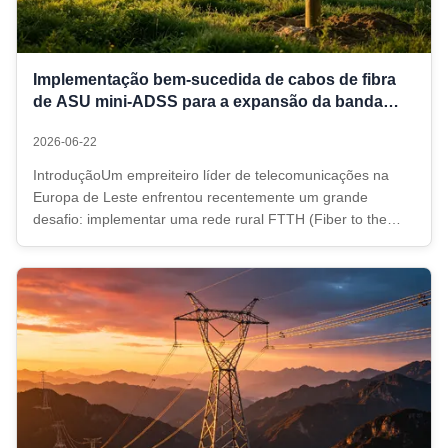
Implementação bem-sucedida de cabos de fibra
de ASU mini-ADSS para a expansão da banda
larga FTTH rural na Europa Oriental
2026-06-22
IntroduçãoUm empreiteiro líder de telecomunicações na
Europa de Leste enfrentou recentemente um grande
desafio: implementar uma rede rural FTTH (Fiber to the
Home) rápida e económica em centenas de aldeias
dispersas, utilizando postes de serviços públicos existentes
com vãos padrão de 100 metros. A ...