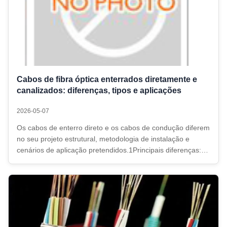
Cabos de fibra óptica enterrados diretamente e
canalizados: diferenças, tipos e aplicações
2026-05-07
Os cabos de enterro direto e os cabos de condução diferem
no seu projeto estrutural, metodologia de instalação e
cenários de aplicação pretendidos.1Principais diferenças:
2Modelos e tipos estruturais comuns:-- Cabos enterrados
diretamente (alta resistência, proteção completa)GYTA53:
estrutura duplo ...