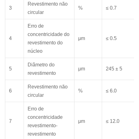
Revestimento não
3
%
≤ 0.7
circular
Erro de
concentricidade do
4
μm
≤ 0.5
revestimento do
núcleo
Diâmetro do
5
μm
245 ± 5
revestimento
Revestimento não
6
%
≤ 6.0
circular
Erro de
concentricidade
7
μm
≤ 12.0
revestimento-
revestimento