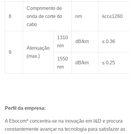
Comprimento de
8
onda de corte do
nm
λcc≤1260
cabo
1310
dB/km
≤ 0.36
nm
Atenuação
9
(max.)
1550
dB/km
≤ 0.25
nm
Perfil da empresa:
A Ebocom* concentra-se na inovação em I&D e procura
constantemente avançar na tecnologia para satisfazer as