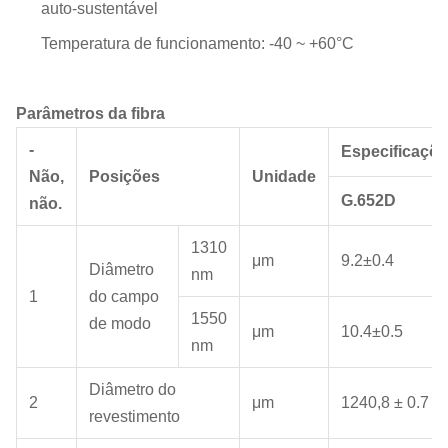
auto-sustentável
Temperatura de funcionamento: -40 ~ +60°C
Parâmetros da fibra
-
Especificaçõ
Não,
Posições
Unidade
G.652D
não.
1310
μm
9.2±0.4
Diâmetro
nm
1
do campo
1550
de modo
μm
10.4±0.5
nm
Diâmetro do
2
μm
1240,8 ± 0.7
revestimento