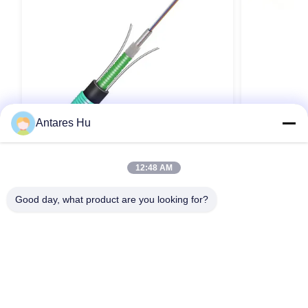
Antares Hu
VIDEO
12:48 AM
GYXTW Cabos de fibra óptica blindados
Cabo de Fib
de 2-12 núcleos de aço com módulo
Núcleos Padr
Good day, what product are you looking for?
único com G652D PE para comunicação
Backbones d
Contacte agora
LAN