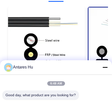
Antares Hu
6:48 AM
FTTH Outdoor Drop Cable GJYXFCH 2
12 núcleo d
Core G657A1 com Metal Wire Messenger
exterior ¢ D
Good day, what product are you looking for?
membros de f
Contacte agora