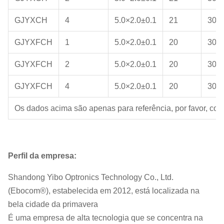
GJYXCH
4
5.0×2.0±0.1
21
300
GJYXFCH
1
5.0×2.0±0.1
20
300
GJYXFCH
2
5.0×2.0±0.1
20
300
GJYXFCH
4
5.0×2.0±0.1
20
300
Os dados acima são apenas para referência, por favor, cons
Perfil da empresa:
Shandong Yibo Optronics Technology Co., Ltd.
(Ebocom®), estabelecida em 2012, está localizada na
bela cidade da primavera
É uma empresa de alta tecnologia que se concentra na