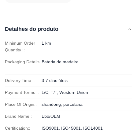
Detalhes do produto
Minimum Order
1 km
Quantity ::
Packaging Details
Bateria de madeira
::
Delivery Time ::
3-7 dias úteis
Payment Terms ::
L/C, T/T, Western Union
Place Of Origin::
shandong, porcelana
Brand Name::
Ebo/OEM
Certification::
ISO9001, ISO45001, ISO14001