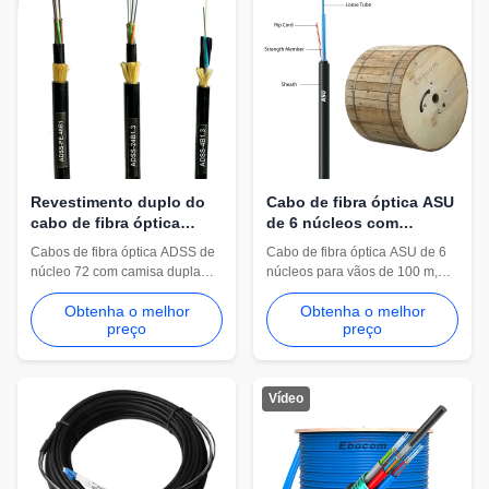
Revestimento duplo do
Cabo de fibra óptica ASU
cabo de fibra óptica
de 6 núcleos com
ADSS de 72 núcleos com
extensão de 100 m e
Cabos de fibra óptica ADSS de
Cabo de fibra óptica ASU de 6
fio de aramida reforçado
autossuficiente em FRP)
núcleo 72 com camisa dupla
núcleos para vãos de 100 m,
para rede de
com fios de aramida reforçados
apresentando 6 fibras
comunicação de energia
Obtenha o melhor
Obtenha o melhor
para redes de comunicação de
monomodo, membros de
aérea
preço
preço
energia aérea Cabos de fibra
resistência duplos de FRP e
óptica ADSS de núcleo 72é um
design dielétrico totalmente não
sistema de alta
metálico. Resistente a UV, leve
performanceCabos de fibras de
e econômico para distribuição
Vídeo
auto-apoio (ADSS) totalmente
FTTH e co-localização de linhas
dielétricosconcebidos para
de energia de alta tensão.
instalação aérea em ...