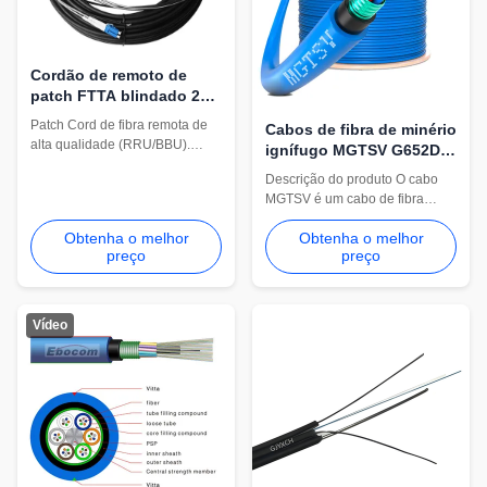
Cordão de remoto de
patch FTTA blindado 2
núcleos Fibra óptica
Patch Cord de fibra remota de
Cabos de fibra de minério
Jumper com proteção de
alta qualidade (RRU/BBU).
ignífugo MGTSV G652D
tubo espiral
Possui fibra de 2 núcleos,
96 núcleo duplo blindado
Descrição do produto O cabo
reforço de fio de
para comunicação
MGTSV é um cabo de fibra
aramida/poliéster e proteção de
óptica especializado e
armadura espiral de aço
Obtenha o melhor
Obtenha o melhor
retardador de chamas,
inoxidável para conectores.
preço
preço
projetado especificamente para
Comprimentos totalmente
operações de mineração
personalizáveis ​​da Shandong
subterrânea e redes de
Yibo.
comunicação em ambientes
Vídeo
perigosos. MG: Projetado para
aplicações de mineração
(minas subterrâneas de carvão,
ouro ou ferro)...