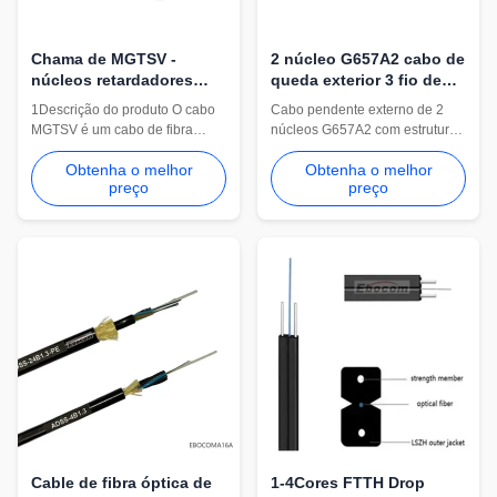
Chama de MGTSV -
2 núcleo G657A2 cabo de
núcleos retardadores
queda exterior 3 fio de
G652D G657A1 do cabo
aço com mensageiro
1Descrição do produto O cabo
Cabo pendente externo de 2
72 para a aplicação da
MGTSV é um cabo de fibra
núcleos G657A2 com estrutura
mineração da mina do
óptica especializado, retardador
de 3 fios de aço para redes
canal
Obtenha o melhor
Obtenha o melhor
de chama, concebido
FTTH. Apresenta fibras
preço
preço
especificamente para os
insensíveis à curvatura,
ambientes rigorosos e
implantação aérea
perigosos da indústria
autossustentável e fio
mineira.Comunicação e
mensageiro personalizável (aço
transmissão de dados
galvanizado/fosfatado). Jaqueta
ininterruptas dentro de túneis
LSZH resistente a UV,
subterrâneos, poços de minas e
temperatura de operação -20°C
estradas 2.Caracter...
a +60°C. Disponível em rolos de
1km/2km ou comprimentos
customizados.
Cable de fibra óptica de
1-4Cores FTTH Drop